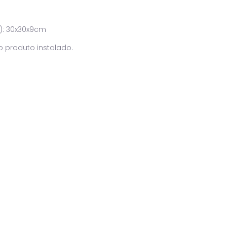
s
): 30x30x9cm
o produto instalado.
s