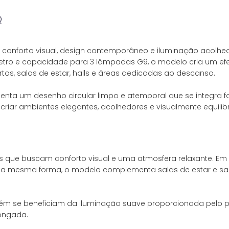
Q
a conforto visual, design contemporâneo e iluminação acolh
ro e capacidade para 3 lâmpadas G9, o modelo cria um efeit
os, salas de estar, halls e áreas dedicadas ao descanso.
enta um desenho circular limpo e atemporal que se integra fac
 que buscam conforto visual e uma atmosfera relaxante. Em 
Da mesma forma, o modelo complementa salas de estar e sa
mbém se beneficiam da iluminação suave proporcionada pelo p
ongada.