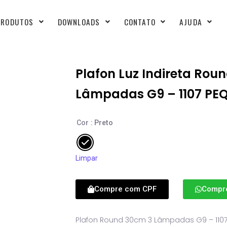
PRODUTOS
DOWNLOADS
CONTATO
AJUDA
Plafon Luz Indireta Rou
Lâmpadas G9 – 1107 PE
Cor
: Preto
Limpar
Compre com CPF
Compr
Plafon Round 30cm 3 Lâmpadas G9 – 110