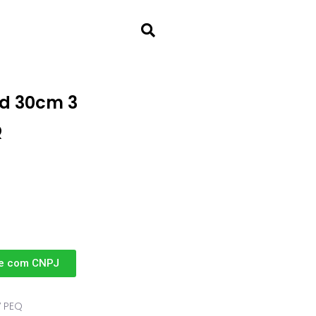
nd 30cm 3
Q
e com CNPJ
7 PEQ