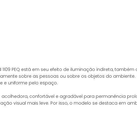
nd 1109 PEQ está em seu efeito de iluminação indireta, tamb
etamente sobre as pessoas ou sobre os objetos do ambiente. Em
e e uniforme pelo espaço.
colhedora, confortável e agradável para permanência prolo
sação visual mais leve. Por isso, o modelo se destaca em am