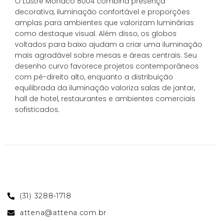
O Lustre Mônaco 8004 combina presença
decorativa, iluminação confortável e proporções
amplas para ambientes que valorizam luminárias
como destaque visual. Além disso, os globos
voltados para baixo ajudam a criar uma iluminação
mais agradável sobre mesas e áreas centrais. Seu
desenho curvo favorece projetos contemporâneos
com pé-direito alto, enquanto a distribuição
equilibrada da iluminação valoriza salas de jantar,
hall de hotel, restaurantes e ambientes comerciais
sofisticados.
(31) 3288-1718
attena@attena.com.br