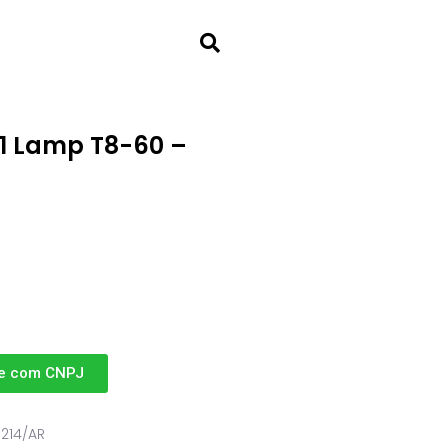
 1 Lamp T8-60 –
e com CNPJ
3214/AR