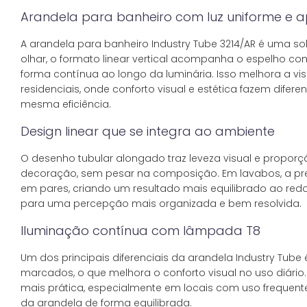
Arandela para banheiro com luz uniforme e ap
A arandela para banheiro Industry Tube 3214/AR é uma s
olhar, o formato linear vertical acompanha o espelho com 
forma contínua ao longo da luminária. Isso melhora a vi
residenciais, onde conforto visual e estética fazem dif
mesma eficiência.
Design linear que se integra ao ambiente
O desenho tubular alongado traz leveza visual e proporçã
decoração, sem pesar na composição. Em lavabos, a pre
em pares, criando um resultado mais equilibrado ao redor
para uma percepção mais organizada e bem resolvida.
Iluminação contínua com lâmpada T8
Um dos principais diferenciais da arandela Industry Tube
marcados, o que melhora o conforto visual no uso diário.
mais prática, especialmente em locais com uso frequente.
da arandela de forma equilibrada.