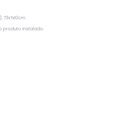
): 73x7x10cm
o produto instalado.