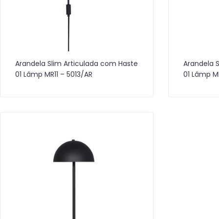
Arandela Slim Articulada com Haste
Arandela 
01 Lâmp MR11 – 5013/AR
01 Lâmp M